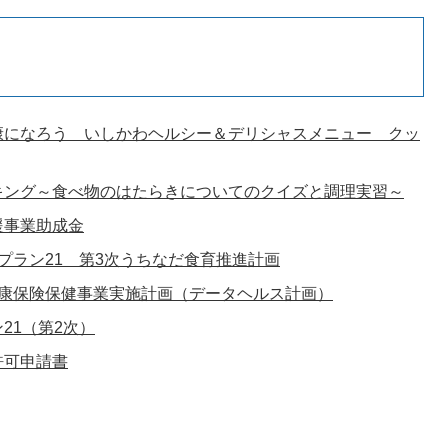
康になろう いしかわヘルシー＆デリシャスメニュー クッ
キング～食べ物のはたらきについてのクイズと調理実習～
援事業助成金
プラン21 第3次うちなだ食育推進計画
健康保険保健事業実施計画（データヘルス計画）
21（第2次）
許可申請書