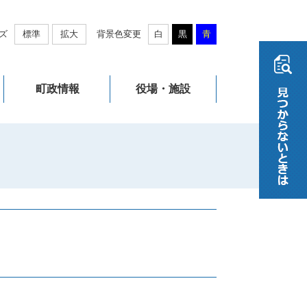
ズ
標準
拡大
背景色変更
白
黒
青
町政情報
役場・施設