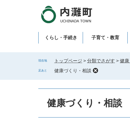
ペ
メ
ー
ニ
ジ
ュ
の
ー
先
を
くらし・手続き
子育て・教育
頭
飛
で
ば
新型コロナウイルス感染症
す
し
。
て
トップページ
>
分類でさがす
>
健康
現在地
本
健康づくり・相談
足あと
文
へ
健康づくり・相談