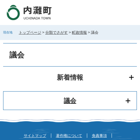
ペ
メ
ー
ニ
ジ
ュ
の
ー
先
を
トップページ
>
分類でさがす
>
町政情報
>
議会
現在地
頭
飛
で
ば
本
す
し
文
議会
。
て
本
文
へ
新着情報
議会
サイトマップ
著作権について
免責事項