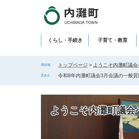
ペ
メ
ー
ニ
ジ
ュ
の
ー
先
を
くらし・手続き
子育て・教育
頭
飛
で
ば
新型コロナウイルス感染症
す
し
。
て
トップページ
>
ようこそ内灘町議会
現在地
本
令和8年内灘町議会3月会議の一般質
足あと
文
へ
ようこそ内灘町議会