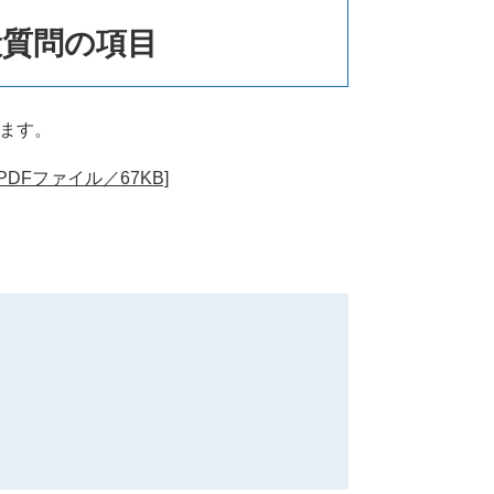
般質問の項目
います。
DFファイル／67KB]