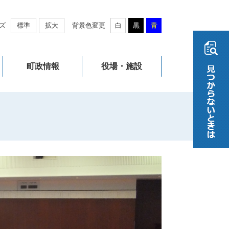
ズ
標準
拡大
背景色変更
白
黒
青
町政情報
役場・施設