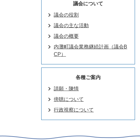
議会について
議会の役割
議会の主な活動
議会の概要
内灘町議会業務継続計画（議会B
CP）
各種ご案内
請願・陳情
傍聴について
行政視察について