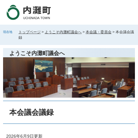
ペ
メ
ー
ニ
ジ
ュ
の
ー
先
を
トップページ
>
ようこそ内灘町議会へ
>
本会議・委員会
>
本会議会議
現在地
頭
飛
録
で
ば
す
し
ようこそ内灘町議会へ
。
て
本
文
へ
本
文
本会議会議録
2026年6月9日更新