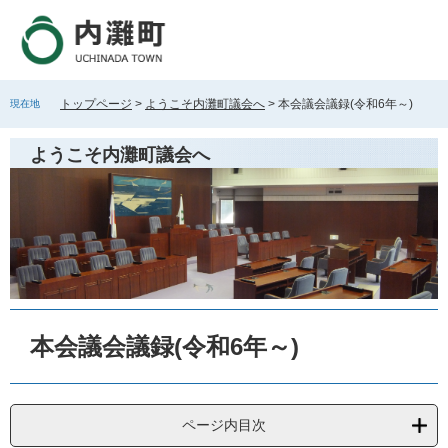
ペ
メ
ー
ニ
ジ
ュ
の
ー
先
を
トップページ
>
ようこそ内灘町議会へ
>
本会議会議録(令和6年～)
現在地
頭
飛
で
ば
ようこそ内灘町議会へ
す
し
。
て
本
文
へ
本
文
本会議会議録(令和6年～)
ページ内目次