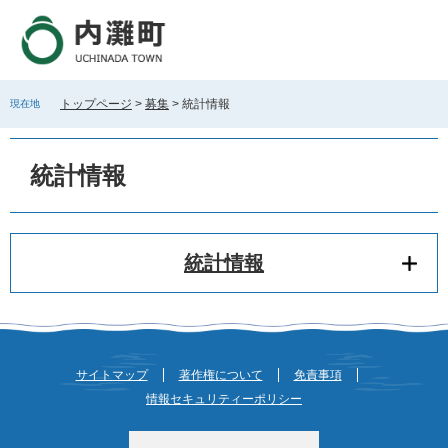
ペ
メ
ー
ニ
ジ
ュ
の
ー
先
を
トップページ
>
募集
>
統計情報
現在地
頭
飛
で
ば
本
す
し
文
統計情報
。
て
本
文
へ
統計情報
サイトマップ
著作権について
免責事項
情報セキュリティーポリシー