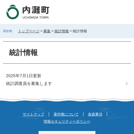
ペ
メ
ー
ニ
ジ
ュ
の
ー
先
を
トップページ
>
募集
>
統計情報
>
統計情報
現在地
頭
飛
で
ば
本
す
し
文
統計情報
。
て
本
文
へ
2025年7月1日更新
統計調査員を募集します
サイトマップ
著作権について
免責事項
情報セキュリティーポリシー