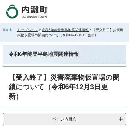
ペ
メ
ー
ニ
ジ
ュ
の
ー
先
を
トップページ
>
令和6年能登半島地震関連情報
>
【受入終了】災害廃
現在地
頭
飛
棄物仮置場の閉鎖について（令和6年12月3日更新）
で
ば
す
し
。
て
令和6年能登半島地震関連情報
本
文
へ
本
文
【受入終了】災害廃棄物仮置場の閉
鎖について（令和6年12月3日更
新）
ページ内目次