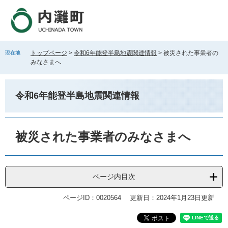
ペ
メ
ー
ニ
ジ
ュ
の
ー
先
を
トップページ
>
令和6年能登半島地震関連情報
>
被災された事業者の
現在地
頭
飛
みなさまへ
で
ば
す
し
。
て
令和6年能登半島地震関連情報
本
文
へ
本
文
被災された事業者のみなさまへ
ページ内目次
ページID：0020564
更新日：2024年1月23日更新