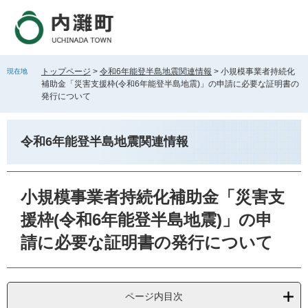
ペ
メ
ー
ニ
ジ
ュ
の
ー
先
を
トップページ
>
令和6年能登半島地震関連情報
>
小規模事業者持続化
現在地
頭
飛
補助金「災害支援枠(令和6年能登半島地震)」の申請に必要な証明書の
で
ば
発行について
す
し
。
て
本
令和6年能登半島地震関連情報
文
へ
本
文
小規模事業者持続化補助金「災害支
援枠(令和6年能登半島地震)」の申
請に必要な証明書の発行について
ページ内目次