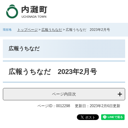
ペ
メ
ー
ニ
ジ
ュ
の
ー
先
を
トップページ
>
広報うちなだ
>
広報うちなだ 2023年2月号
現在地
頭
飛
で
ば
す
し
広報うちなだ
。
て
本
文
本
へ
文
広報うちなだ 2023年2月号
ページ内目次
ページID：0012298
更新日：2023年2月6日更新