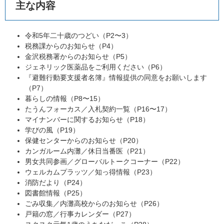
主な内容
令和5年二十歳のつどい（P2〜3）
税務課からのお知らせ（P4）
金沢税務署からのお知らせ（P5）
ジェネリック医薬品をご利用ください（P6）
『避難行動要支援者名簿』情報提供の同意をお願いします
（P7）
暮らしの情報（P8〜15）
たうんフォーカス／入札契約一覧（P16〜17）
マイナンバーに関するお知らせ（P18）
学びの風（P19）
保健センターからのお知らせ（P20）
カンガルーム内灘／休日当番医（P21）
男女共同参画／グローバルトークコーナー（P22）
ウェルカムプラッツ／知っ得情報（P23）
消防だより（P24）
図書館情報（P25）
ごみ収集／内灘高校からのお知らせ（P26）
戸籍の窓／行事カレンダー（P27）