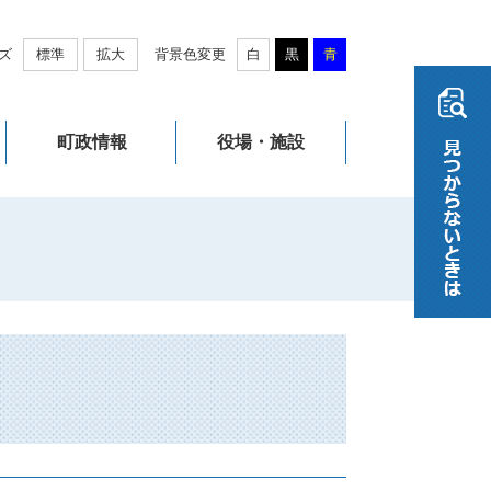
ズ
標準
拡大
背景色変更
白
黒
青
町政情報
役場・施設