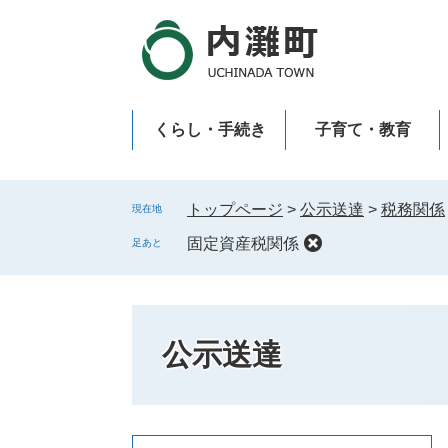
ペ
メ
ー
ニ
ジ
ュ
の
ー
先
を
くらし・手続き
子育て・教育
頭
飛
で
ば
新型コロナウイルス感染症
す
し
。
て
トップページ
>
公示送達
>
税務関係
現在地
本
固定資産税関係
足あと
文
へ
公示送達