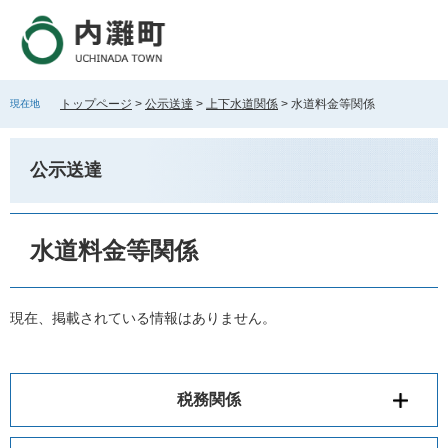
ペ
メ
ー
ニ
ジ
ュ
の
ー
先
を
トップページ
>
公示送達
>
上下水道関係
>
水道料金等関係
現在地
頭
飛
で
ば
す
し
公示送達
。
て
本
文
本
へ
文
水道料金等関係
現在、掲載されている情報はありません。
税務関係