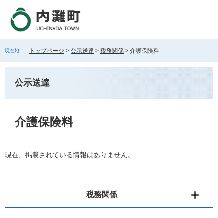
ペ
メ
ー
ニ
ジ
ュ
の
ー
先
を
トップページ
>
公示送達
>
税務関係
>
介護保険料
現在地
頭
飛
で
ば
す
し
公示送達
。
て
本
文
本
へ
文
介護保険料
現在、掲載されている情報はありません。
税務関係