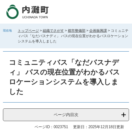
ペ
メ
ー
ニ
ジ
ュ
の
ー
先
を
トップページ
>
組織でさがす
>
都市整備部
>
企画振興課
>
コミュニテ
現在地
頭
飛
ィバス「なだバスナディ」 バスの現在位置がわかるバスロケーション
で
ば
システムを導入しました
す
し
。
て
本
コミュニティバス「なだバスナデ
文
ィ」 バスの現在位置がわかるバス
へ
ロケーションシステムを導入しま
した
ページ内目次
ページID：0023751
更新日：2025年12月18日更新