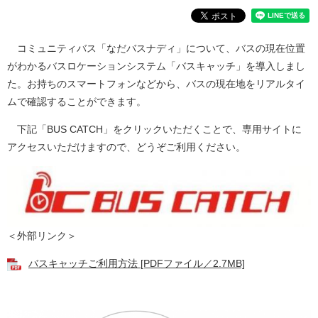
本
コミュニティバス「なだバスナディ」について、バスの現在位置
文
がわかるバスロケーションシステム「バスキャッチ」を導入しまし
た。お持ちのスマートフォンなどから、バスの現在地をリアルタイ
ムで確認することができます。
下記「BUS CATCH」をクリックいただくことで、専用サイトに
アクセスいただけますので、どうぞご利用ください。
＜外部リンク＞
バスキャッチご利用方法 [PDFファイル／2.7MB]