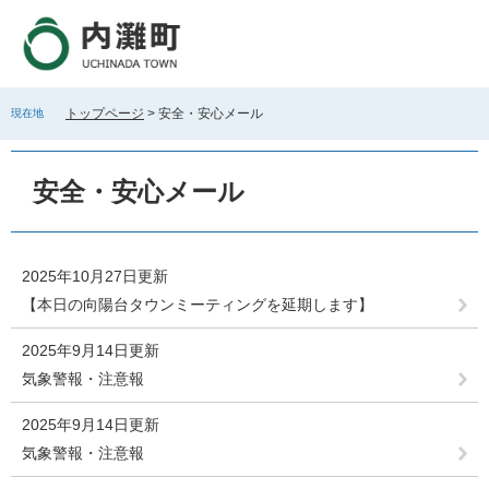
ペ
メ
ー
ニ
ジ
ュ
の
ー
先
を
トップページ
>
安全・安心メール
現在地
頭
飛
で
ば
本
す
し
文
安全・安心メール
。
て
本
文
へ
2025年10月27日更新
【本日の向陽台タウンミーティングを延期します】
2025年9月14日更新
気象警報・注意報
2025年9月14日更新
気象警報・注意報