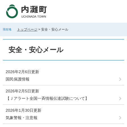
ペ
メ
ー
ニ
ジ
ュ
の
ー
先
を
トップページ
>
安全・安心メール
現在地
頭
飛
で
ば
本
す
し
文
安全・安心メール
。
て
本
文
へ
2026年2月6日更新
国民保護情報
2026年2月5日更新
【Ｊアラート全国一斉情報伝達試験について】
2026年1月30日更新
気象警報・注意報