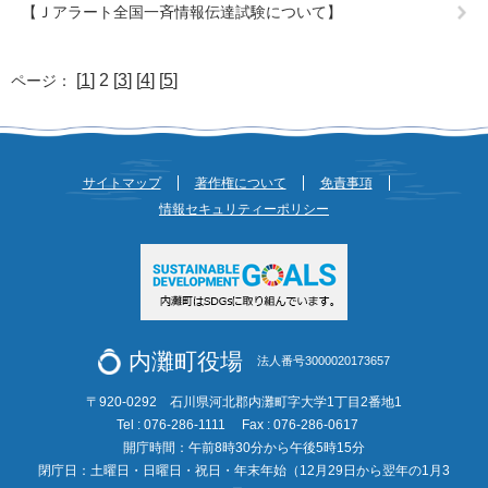
【Ｊアラート全国一斉情報伝達試験について】
[
1
] 2 [
3
] [
4
] [
5
]
ページ：
サイトマップ
著作権について
免責事項
情報セキュリティーポリシー
内灘町役場
法人番号3000020173657
〒920-0292 石川県河北郡内灘町字大学1丁目2番地1
Tel : 076-286-1111
Fax : 076-286-0617
開庁時間：午前8時30分から午後5時15分
閉庁日：土曜日・日曜日・祝日・年末年始（12月29日から翌年の1月3