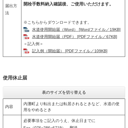
開栓手数料納入確認後、ご使用いただけます。
届出方
法
※こちらからダウンロードできます。
水道使用開始届（Word） [Wordファイル／19KB]
水道使用開始届（PDF） [PDFファイル／67KB]
＜記入例＞
記入例（開始届） [PDFファイル／109KB]
使用休止届
表のサイズを切り替える
内灘町より転出または転居されるときなど、水道の使
内容
用をやめるとき
必要事項をご記入のうえ、休止日までに
Fax（076−286−6719）、郵送