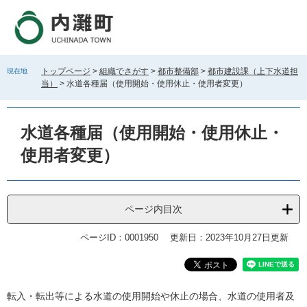
ペ
メ
ー
ニ
ジ
ュ
の
ー
先
を
トップページ
>
組織でさがす
>
都市整備部
>
都市建設課（上下水道担
現在地
頭
飛
当）
>
水道各種届（使用開始・使用休止・使用者変更）
で
ば
す
し
。
て
水道各種届（使用開始・使用休止・
本
文
使用者変更）
へ
ページ内目次
ページID：0001950
更新日：2023年10月27日更新
本
転入・転出等による水道の使用開始や休止の場合、水道の使用者及
文