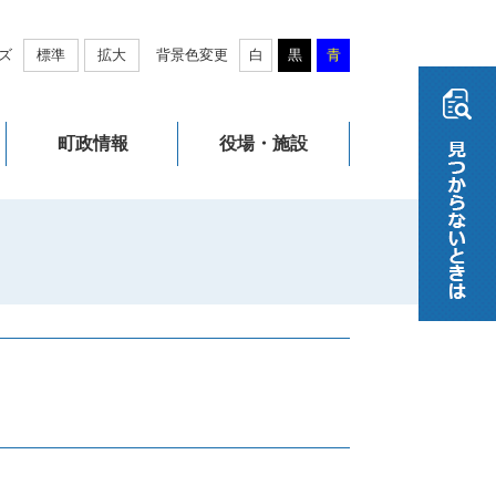
ズ
標準
拡大
背景色変更
白
黒
青
町政情報
役場・施設