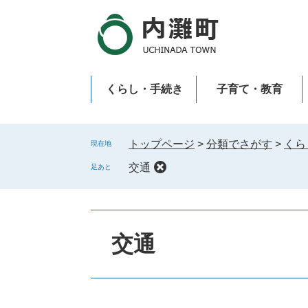
ペ
メ
ー
ニ
ジ
ュ
の
ー
先
を
くらし・手続き
子育て・教育
頭
飛
で
ば
新型コロナウイルス感染症
す
し
。
て
トップページ
>
分類でさがす
>
くら
現在地
本
交通
足あと
文
へ
交通