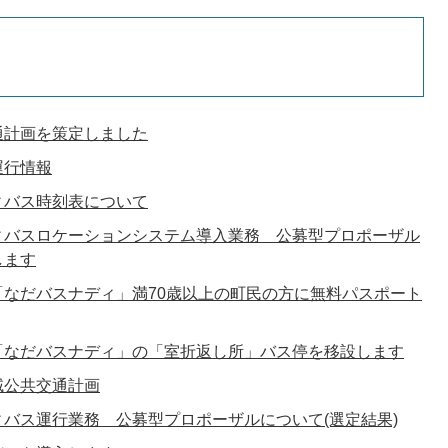
通計画を策定しました
運行情報
ィバス時刻表について
ィバスロケーションシステム導入業務 公募型プロポーザル
します
「なだバスナディ」満70歳以上の町民の方に無料パスポート
「なだバスナディ」の「室折返し所」バス停を移設します
域公共交通計画
バス運行業務 公募型プロポーザルについて(選定結果)