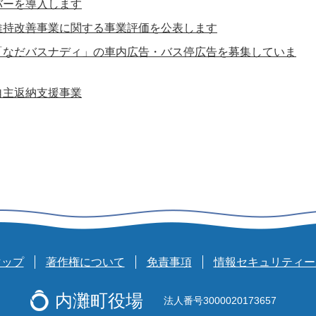
バーを導入します
維持改善事業に関する事業評価を公表します
「なだバスナディ」の車内広告・バス停広告を募集していま
自主返納支援事業
マップ
著作権について
免責事項
情報セキュリティー
内灘町役場
法人番号3000020173657