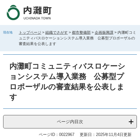
ペ
メ
ー
ニ
ジ
ュ
の
ー
先
を
トップページ
>
組織でさがす
>
都市整備部
>
企画振興課
>
内灘町コミ
現在地
頭
飛
ュニティバスロケーションシステム導入業務 公募型プロポーザルの
で
ば
審査結果を公表します
す
し
。
て
本
内灘町コミュニティバスロケーシ
文
ョンシステム導入業務 公募型プ
へ
ロポーザルの審査結果を公表しま
す
ページ内目次
ページID：0022967
更新日：2025年11月4日更新