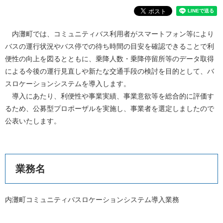
本
内灘町では、コミュニティバス利用者がスマートフォン等により
文
バスの運行状況やバス停での待ち時間の目安を確認できることで利
便性の向上を図るとともに、乗降人数・乗降停留所等のデータ取得
による今後の運行見直しや新たな交通手段の検討を目的として、バ
スロケーションシステムを導入します。
導入にあたり、利便性や事業実績、事業意欲等を総合的に評価す
るため、公募型プロポーザルを実施し、事業者を選定しましたので
公表いたします。
業務名
内灘町コミュニティバスロケーションシステム導入業務