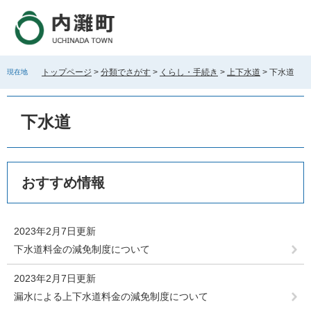
ペ
メ
ー
ニ
ジ
ュ
の
ー
先
を
トップページ
>
分類でさがす
>
くらし・手続き
>
上下水道
>
下水道
現在地
頭
飛
で
ば
す
し
下水道
。
て
本
文
へ
本
おすすめ情報
文
2023年2月7日更新
下水道料金の減免制度について
2023年2月7日更新
漏水による上下水道料金の減免制度について