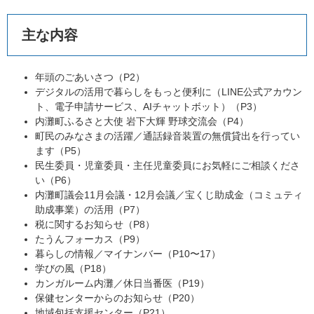
主な内容
年頭のごあいさつ（P2）
デジタルの活用で暮らしをもっと便利に（LINE公式アカウン
ト、電子申請サービス、AIチャットボット）（P3）
内灘町ふるさと大使 岩下大輝 野球交流会（P4）
町民のみなさまの活躍／通話録音装置の無償貸出を行ってい
ます（P5）
民生委員・児童委員・主任児童委員にお気軽にご相談くださ
い（P6）
内灘町議会11月会議・12月会議／宝くじ助成金（コミュティ
助成事業）の活用（P7）
税に関するお知らせ（P8）
たうんフォーカス（P9）
暮らしの情報／マイナンバー（P10〜17）
学びの風（P18）
カンガルーム内灘／休日当番医（P19）
保健センターからのお知らせ（P20）
地域包括支援センター（P21）