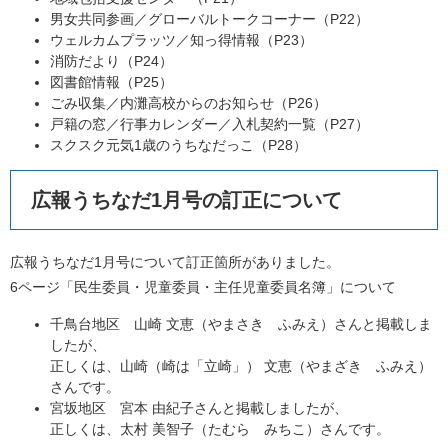
男女共同参画／グローバルトークコーナー（P22）
ウェルカムプラッツ／知っ得情報（P23）
消防だより（P24）
図書館情報（P25）
ごみ収集／内灘高校からのお知らせ（P26）
戸籍の窓／行事カレンダー／入札契約一覧（P27）
スクスク元気1歳のうちなだっこ（P28）
広報うちなだ1月号の訂正について
広報うちなだ1月号について訂正箇所がありました。
6ページ「民生委員・児童委員・主任児童委員名簿」について
千鳥台地区 山崎 文恵（やまさき ふみえ）さんと掲載しま
したが、
正しくは、山崎（崎は「立崎」） 文恵（やまざき ふみえ）
さんです。
宮坂地区 宮本 由紀子さんと掲載しましたが、
正しくは、太村 美智子（たむら みちこ）さんです。