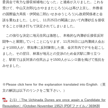
委員会で有力な接収候補地になった」と連絡が入りました。これを
受けて、中山又次郎(なかやままたじろう)らは再び上京し、外務省
の国際協力局長・伊関佑二郎(いせきゆうじろう)ら政府関係者と会
談を重ねました。しかし、11月25日の閣議において内灘砂丘を接収
することが抜き打ちで決定されてしまいました。
この強引な決定に地元住民は激怒し、本格的な内灘砂丘接収反対
闘争へと展開していくことになります。11月26日には内灘婦人会お
よそ1000人が、県知事に反対陳情した後、金沢市内でデモを起こし
ました。その翌日、林屋が地元との交渉のため金沢駅に降り立つ
と、駅前では反対派の住民およそ1500人がムシロ旗を掲げて抵抗を
みせました。
※Please click here for the explanation translated into English.（英
文の解説は以下のリンクをご覧下さい。）
2.(1)〈The Uchinada Dunes are once again a Candidate for
Requisition〉(October-November 1952) [PDFファイル／369KB]