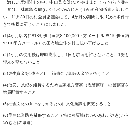
激しい反対闘争の中、中山又次郎(なかやままたじろう)ら内灘村
当局は、林屋亀次郎(はやしやかめじろう)ら政府関係者と話し合
い、11月30日の村全員協議会にて、4か月の期間に限り次の条件付
きで接収に応じることにしました。
(1)4か月以内に818町歩（＝約8,100,000平方メートル ※1町歩＝約
9,900平方メートル）の国有地全体を村に払い下げること
(2)4か月の使用後は即時撤収し、1日も駐留を許さないこと、1発も
弾丸を撃たないこと
(3)更生資金を1億円とし、補償金は即時現金で支払うこと
(4)治安、風紀を維持するため国家地方警察（現警察庁）の警察官を
増員配置すること
(5)社会文化の向上をはかるために文化施設を拡充すること
(6)早急に道路を補修すること（特に向粟崎(むかいあわがさき)から
室(むろ)の県道）