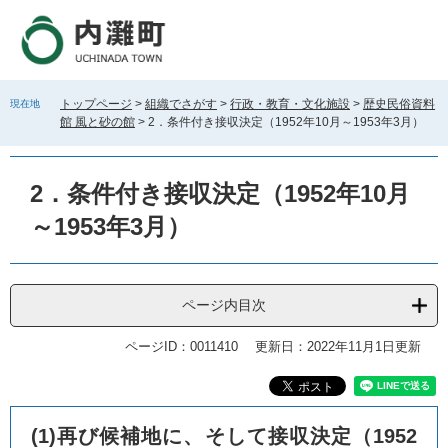
ペ
メ
ー
ニ
ジ
ュ
の
ー
先
を
トップページ
>
組織でさがす
>
行政・教育・文化施設
>
歴史民俗資料
現在地
頭
飛
館 風と砂の館
>
2．条件付き接収決定（1952年10月～1953年3月）
で
ば
す
し
。
て
2．条件付き接収決定（1952年10月
本
文
～1953年3月）
へ
ページ内目次
ページID：0011410
更新日：2022年11月1日更新
本
(1)再び候補地に、そして接収決定（1952
文