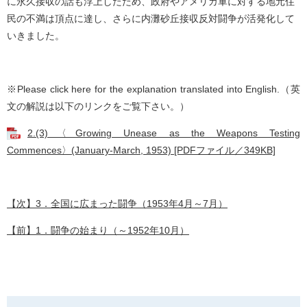
に永久接収の話も浮上したため、政府やアメリカ軍に対する地元住
民の不満は頂点に達し、さらに内灘砂丘接収反対闘争が活発化して
いきました。
※Please click here for the explanation translated into English.（英
文の解説は以下のリンクをご覧下さい。）
2.(3)〈Growing Unease as the Weapons Testing
Commences〉(January-March, 1953) [PDFファイル／349KB]
【次】3．全国に広まった闘争（1953年4月～7月）
【前】1．闘争の始まり（～1952年10月）