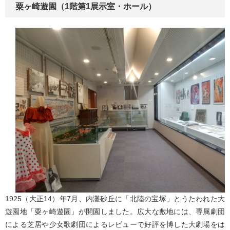
粟ヶ崎遊園（1階第1展示室・ホール）
1925（大正14）年7月、内灘砂丘に「北陸の宝塚」とうたわれた大
遊園地「粟ヶ崎遊園」が開園しました。広大な敷地には、専属劇団
による芝居や少女歌劇団によるレビューで好評を博した大劇場をは