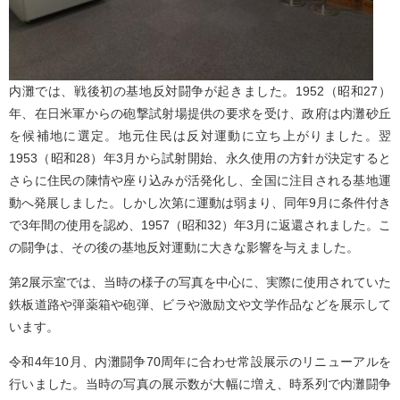
内灘では、戦後初の基地反対闘争が起きました。1952（昭和27）
年、在日米軍からの砲撃試射場提供の要求を受け、政府は内灘砂丘
を候補地に選定。地元住民は反対運動に立ち上がりました。翌
1953（昭和28）年3月から試射開始、永久使用の方針が決定すると
さらに住民の陳情や座り込みが活発化し、全国に注目される基地運
動へ発展しました。しかし次第に運動は弱まり、同年9月に条件付き
で3年間の使用を認め、1957（昭和32）年3月に返還されました。こ
の闘争は、その後の基地反対運動に大きな影響を与えました。
第2展示室では、当時の様子の写真を中心に、実際に使用されていた
鉄板道路や弾薬箱や砲弾、ビラや激励文や文学作品などを展示して
います。
令和4年10月、内灘闘争70周年に合わせ常設展示のリニューアルを
行いました。当時の写真の展示数が大幅に増え、時系列で内灘闘争