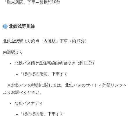
「医大病院」下車→徒歩約10分
北鉄浅野川線
北鉄金沢駅より終点「内灘駅」下車（約17分）
内灘駅より​
北鉄バス鶴ケ丘住宅線白帆台ゆき（約11分）
→「ほのぼの湯前」下車すぐ
※北鉄バスの時刻に関しては、
北鉄バスのサイト
＜外部リンク＞
よりお調べください。
なだバスナディ
→「ほのぼの湯」下車すぐ