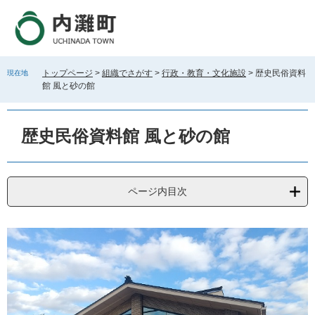
ペ
メ
ー
ニ
ジ
ュ
の
ー
先
を
トップページ
>
組織でさがす
>
行政・教育・文化施設
>
歴史民俗資料
現在地
頭
飛
館 風と砂の館
で
ば
す
し
本
。
て
文
歴史民俗資料館 風と砂の館
本
文
へ
ページ内目次