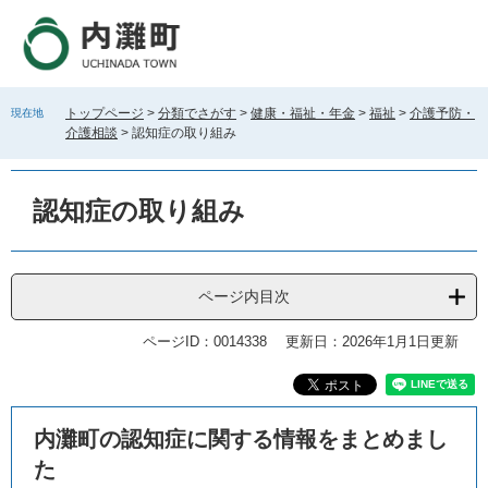
ペ
メ
ー
ニ
ジ
ュ
の
ー
先
を
トップページ
>
分類でさがす
>
健康・福祉・年金
>
福祉
>
介護予防・
現在地
頭
飛
介護相談
>
認知症の取り組み
で
ば
す
し
。
て
認知症の取り組み
本
文
へ
ページ内目次
ページID：0014338
更新日：2026年1月1日更新
本
内灘町の認知症に関する情報をまとめまし
文
た