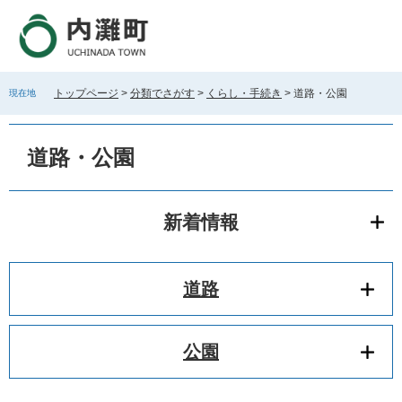
ペ
メ
ー
ニ
ジ
ュ
の
ー
先
を
トップページ
>
分類でさがす
>
くらし・手続き
>
道路・公園
現在地
頭
飛
で
ば
本
す
し
文
道路・公園
。
て
本
文
へ
新着情報
道路
公園