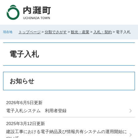
ペ
メ
ー
ニ
ジ
ュ
の
ー
先
を
トップページ
>
分類でさがす
>
観光・産業
>
入札・契約
>
電子入札
現在地
頭
飛
で
ば
す
し
電子入札
。
て
本
文
へ
本
お知らせ
文
2026年6月5日更新
電子入札システム 利用者登録
2025年3月12日更新
建設工事における電子納品及び情報共有システムの運用開始に