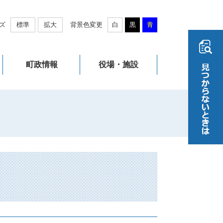
ズ
標準
拡大
背景色変更
白
黒
青
町政情報
役場・施設