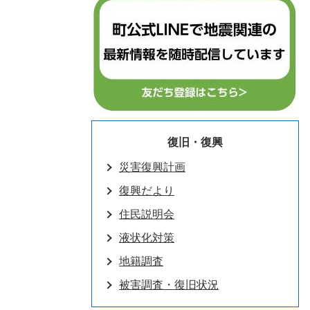
復旧・復興
災害復興計画
復興だより
住民説明会
液状化対策
地籍調査
被害調査・復旧状況