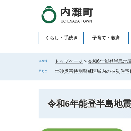
ペ
メ
ー
ニ
ジ
ュ
の
ー
先
を
くらし・手続き
子育て・教育
頭
飛
で
ば
新型コロナウイルス感染症
す
し
。
て
トップページ
>
令和6年能登半島地
現在地
本
土砂災害特別警戒区域内の被災住宅
足あと
文
へ
令和6年能登半島地