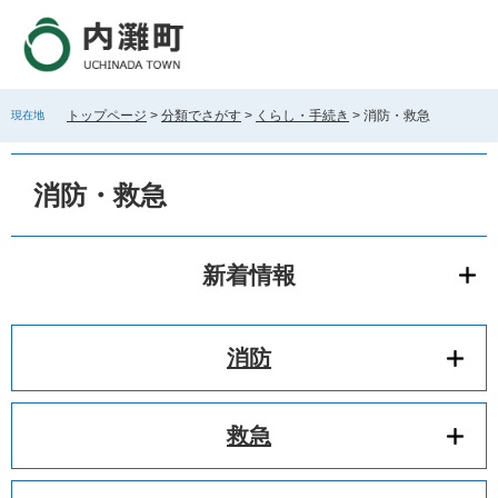
ペ
メ
ー
ニ
ジ
ュ
の
ー
先
を
トップページ
>
分類でさがす
>
くらし・手続き
>
消防・救急
現在地
頭
飛
で
ば
本
す
し
文
消防・救急
。
て
本
文
へ
新着情報
消防
救急