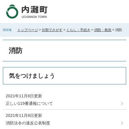
ペ
メ
ー
ニ
ジ
ュ
の
ー
先
を
トップページ
>
分類でさがす
>
くらし・手続き
>
消防・救急
>
消防
現在地
頭
飛
で
ば
す
し
消防
。
て
本
文
へ
本
気をつけましょう
文
2021年11月8日更新
正しい119番通報について
2021年11月8日更新
消防法令の違反公表制度