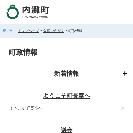
ペ
メ
ー
ニ
ジ
ュ
の
ー
先
を
トップページ
>
分類でさがす
>
町政情報
現在地
頭
飛
で
ば
本
す
し
文
町政情報
。
て
本
文
へ
新着情報
ようこそ町長室へ
ようこそ町長室へ
議会