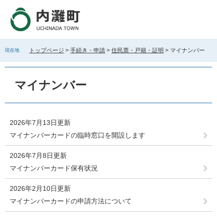
ペ
メ
ー
ニ
ジ
ュ
の
ー
先
を
トップページ
>
手続き・申請
>
住民票・戸籍・証明
>
マイナンバー
現在地
頭
飛
で
ば
本
す
し
文
マイナンバー
。
て
本
文
へ
2026年7月13日更新
マイナンバーカードの臨時窓口を開設します
2026年7月8日更新
マイナンバーカード保有状況
2026年2月10日更新
マイナンバーカードの申請方法について