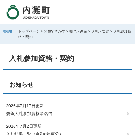
ペ
メ
ー
ニ
ジ
ュ
の
ー
先
を
トップページ
>
分類でさがす
>
観光・産業
>
入札・契約
>
入札参加資
現在地
頭
飛
格・契約
で
ば
す
し
。
て
入札参加資格・契約
本
文
へ
本
お知らせ
文
2026年7月17日更新
競争入札参加資格者名簿
2026年7月2日更新
入札結果一覧（令和8年度分）