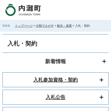
ペ
メ
ー
ニ
ジ
ュ
の
ー
先
を
トップページ
>
分類でさがす
>
観光・産業
>
入札・契約
現在地
頭
飛
で
ば
本
す
し
文
入札・契約
。
て
本
文
へ
新着情報
入札参加資格・契約
入札公告