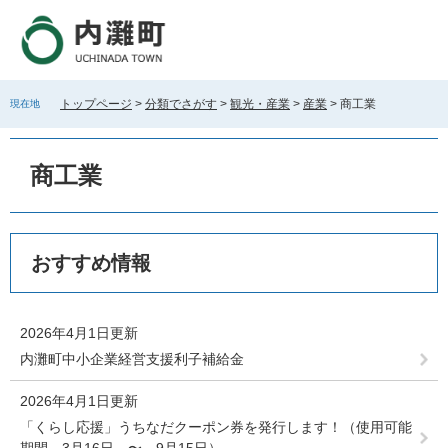
ペ
メ
ー
ニ
ジ
ュ
の
ー
先
を
トップページ
>
分類でさがす
>
観光・産業
>
産業
>
商工業
現在地
頭
飛
で
ば
す
し
商工業
。
て
本
文
へ
本
おすすめ情報
文
2026年4月1日更新
内灘町中小企業経営支援利子補給金
2026年4月1日更新
「くらし応援」うちなだクーポン券を発行します！（使用可能