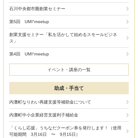
石川中央都市圏創業セミナー
第5回 UMI⁺meetup
創業支援セミナー「私を活かして始めるスモールビジネ
ス」
第4回 UMI⁺meetup
イベント・講座の一覧
助成・手当て
内灘町なりわい再建支援等補助金について
内灘町中小企業経営支援利子補給金
「くらし応援」うちなだクーポン券を発行します！（使用
可能期間 3月16日 〜 9月15日）