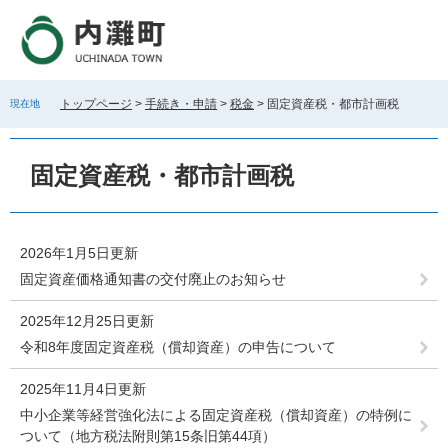
ペ
メ
ー
ニ
ジ
ュ
の
ー
先
を
トップページ
>
手続き・申請
>
税金
>
固定資産税・都市計画税
現在地
頭
飛
で
ば
本
す
し
文
固定資産税・都市計画税
。
て
本
文
へ
2026年1月5日更新
固定資産価格通知書の交付廃止のお知らせ
2025年12月25日更新
令和8年度固定資産税（償却資産）の申告について
2025年11月4日更新
中小企業等経営強化法による固定資産税（償却資産）の特例に
ついて（地方税法附則第15条旧第44項）