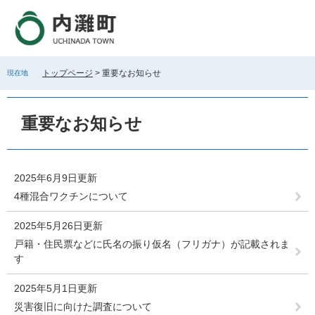
ペ
メ
ー
ニ
ジ
ュ
の
ー
先
を
トップページ
>
重要なお知らせ
現在地
頭
飛
で
ば
本
す
し
文
重要なお知らせ
。
て
本
文
へ
2025年6月9日更新
4種混合ワクチンについて
2025年5月26日更新
戸籍・住民票などに氏名の振り仮名（フリガナ）が記載されま
す
2025年5月1日更新
災害復旧に向けた調査について