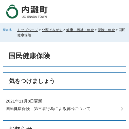
ペ
メ
ー
ニ
ジ
ュ
の
ー
先
を
トップページ
>
分類でさがす
>
健康・福祉・年金
>
保険・年金
>
国民
現在地
頭
飛
健康保険
で
ば
す
し
。
て
国民健康保険
本
文
へ
本
気をつけましょう
文
2021年11月8日更新
国民健康保険 第三者行為による届出について