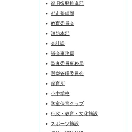
復旧復興推進部
都市整備部
教育委員会
消防本部
会計課
議会事務局
監査委員事務局
選挙管理委員会
保育所
小中学校
学童保育クラブ
行政・教育・文化施設
スポーツ施設