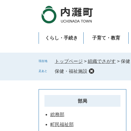
ペ
メ
ー
ニ
ジ
ュ
の
ー
先
を
くらし・手続き
子育て・教育
頭
飛
で
ば
新型コロナウイルス感染症
す
し
。
て
トップページ
>
組織でさがす
>
保健
現在地
本
保健・福祉施設
足あと
文
へ
部局
総務部
町民福祉部