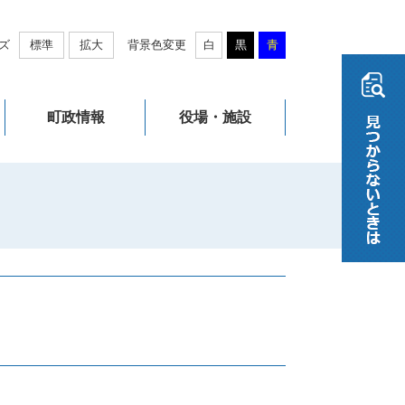
ズ
標準
拡大
背景色変更
白
黒
青
町政情報
役場・施設