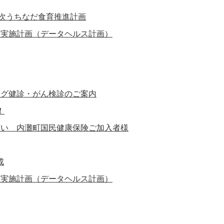
3次うちなだ食育推進計画
業実施計画（データヘルス計画）
ング健診・がん検診のご案内
！
願い 内灘町国民健康保険ご加入者様
成
業実施計画（データヘルス計画）